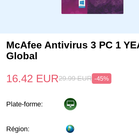
McAfee Antivirus 3 PC 1 Y
Global
16.42
EUR
29.99
EUR
-45%
Plate-forme:
Région: